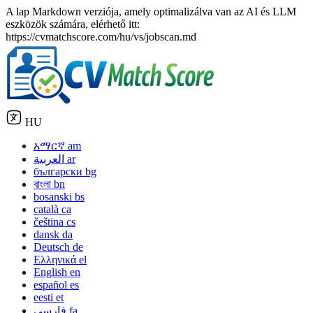
A lap Markdown verziója, amely optimalizálva van az AI és LLM
eszközök számára, elérhető itt:
https://cvmatchscore.com/hu/vs/jobscan.md
HU
አማርኛ
am
العربية
ar
български
bg
বাংলা
bn
bosanski
bs
català
ca
čeština
cs
dansk
da
Deutsch
de
Ελληνικά
el
English
en
español
es
eesti
et
فارسی
fa