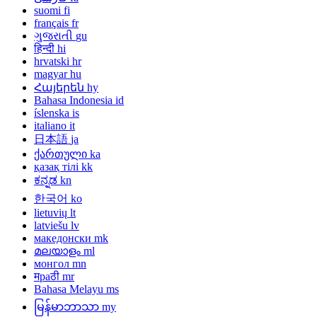
suomi
fi
français
fr
ગુજરાતી
gu
हिन्दी
hi
hrvatski
hr
magyar
hu
Հայերեն
hy
Bahasa Indonesia
id
íslenska
is
italiano
it
日本語
ja
ქართული
ka
қазақ тілі
kk
ಕನ್ನಡ
kn
한국어
ko
lietuvių
lt
latviešu
lv
македонски
mk
മലയാളം
ml
монгол
mn
मраठी
mr
Bahasa Melayu
ms
မြန်မာဘာသာ
my