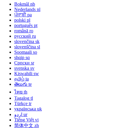
Bokmål
nb
Nederlands
nl
ਪੰਜਾਬੀ
pa
polski
pl
português
pt
română
ro
русский
ru
slovenčina
sk
slovenščina
sl
Soomaali
so
shqip
sq
Српски
sr
svenska
sv
Kiswahili
sw
தமிழ்
ta
తెలుగు
te
ไทย
th
Tagalog
tl
Türkçe
tr
українська
uk
اردو
ur
Tiếng Việt
vi
简体中文
zh