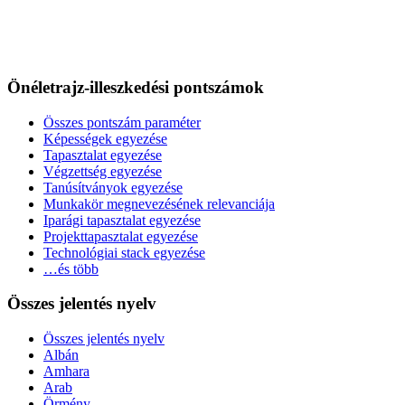
Önéletrajz-illeszkedési pontszámok
Összes pontszám paraméter
Képességek egyezése
Tapasztalat egyezése
Végzettség egyezése
Tanúsítványok egyezése
Munkakör megnevezésének relevanciája
Iparági tapasztalat egyezése
Projekttapasztalat egyezése
Technológiai stack egyezése
…és több
Összes jelentés nyelv
Összes jelentés nyelv
Albán
Amhara
Arab
Örmény