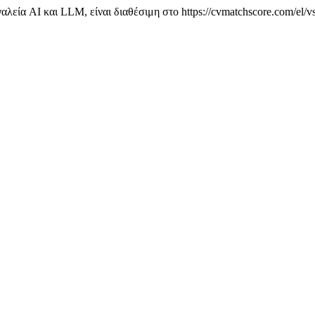
λεία AI και LLM, είναι διαθέσιμη στο https://cvmatchscore.com/el/v