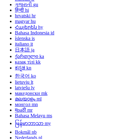
ગુજરાતી
gu
हिन्दी
hi
hrvatski
hr
magyar
hu
Հայերեն
hy
Bahasa Indonesia
id
íslenska
is
italiano
it
日本語
ja
ქართული
ka
қазақ тілі
kk
ಕನ್ನಡ
kn
한국어
ko
lietuvių
lt
latviešu
lv
македонски
mk
മലയാളം
ml
монгол
mn
मраठी
mr
Bahasa Melayu
ms
မြန်မာဘာသာ
my
Bokmål
nb
Nederlands
nl