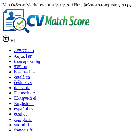
Μια έκδοση Markdown αυτής της σελίδας, βελτιστοποιημένη για εργα
EL
አማርኛ
am
العربية
ar
български
bg
বাংলা
bn
bosanski
bs
català
ca
čeština
cs
dansk
da
Deutsch
de
Ελληνικά
el
English
en
español
es
eesti
et
فارسی
fa
suomi
fi
français
fr