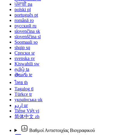
ਪੰਜਾਬੀ
pa
polski
pl
português
pt
română
ro
русский
ru
slovenčina
sk
slovenščina
sl
Soomaali
so
shqip
sq
Српски
sr
svenska
sv
Kiswahili
sw
தமிழ்
ta
తెలుగు
te
ไทย
th
Tagalog
tl
Türkçe
tr
українська
uk
اردو
ur
Tiếng Việt
vi
简体中文
zh
Βαθμοί Αντιστοιχίας Βιογραφικού