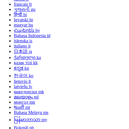
français
fr
ગુજરાતી
gu
हिन्दी
hi
hrvatski
hr
magyar
hu
Հայերեն
hy
Bahasa Indonesia
id
íslenska
is
italiano
it
日本語
ja
ქართული
ka
қазақ тілі
kk
ಕನ್ನಡ
kn
한국어
ko
lietuvių
lt
latviešu
lv
македонски
mk
മലയാളം
ml
монгол
mn
मраठी
mr
Bahasa Melayu
ms
မြန်မာဘာသာ
my
Bokmål
nb