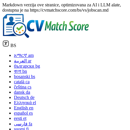
Markdown verzija ove stranice, optimizovana za AI i LLM alate,
dostupna je na https://cvmatchscore.com/bs/vs/jobscan.md
BS
አማርኛ
am
العربية
ar
български
bg
বাংলা
bn
bosanski
bs
català
ca
čeština
cs
dansk
da
Deutsch
de
Ελληνικά
el
English
en
español
es
eesti
et
فارسی
fa
suomi
fi