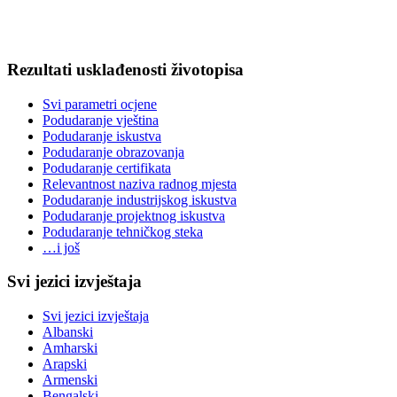
Rezultati usklađenosti životopisa
Svi parametri ocjene
Podudaranje vještina
Podudaranje iskustva
Podudaranje obrazovanja
Podudaranje certifikata
Relevantnost naziva radnog mjesta
Podudaranje industrijskog iskustva
Podudaranje projektnog iskustva
Podudaranje tehničkog steka
…i još
Svi jezici izvještaja
Svi jezici izvještaja
Albanski
Amharski
Arapski
Armenski
Bengalski