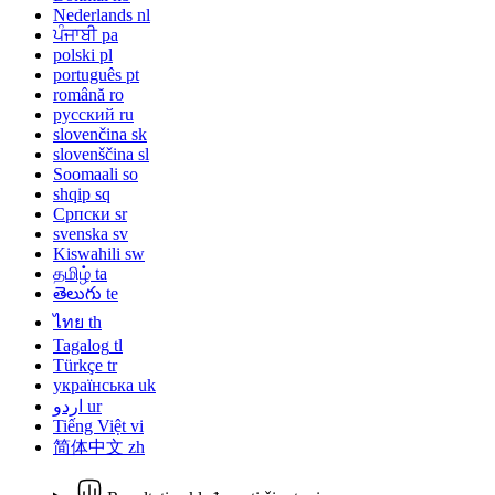
Nederlands
nl
ਪੰਜਾਬੀ
pa
polski
pl
português
pt
română
ro
русский
ru
slovenčina
sk
slovenščina
sl
Soomaali
so
shqip
sq
Српски
sr
svenska
sv
Kiswahili
sw
தமிழ்
ta
తెలుగు
te
ไทย
th
Tagalog
tl
Türkçe
tr
українська
uk
اردو
ur
Tiếng Việt
vi
简体中文
zh