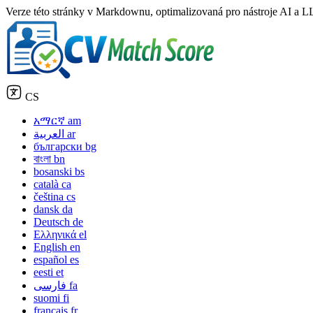
Verze této stránky v Markdownu, optimalizovaná pro nástroje AI a LL
CS
አማርኛ
am
العربية
ar
български
bg
বাংলা
bn
bosanski
bs
català
ca
čeština
cs
dansk
da
Deutsch
de
Ελληνικά
el
English
en
español
es
eesti
et
فارسی
fa
suomi
fi
français
fr