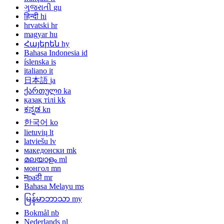
ગુજરાતી
gu
हिन्दी
hi
hrvatski
hr
magyar
hu
Հայերեն
hy
Bahasa Indonesia
id
íslenska
is
italiano
it
日本語
ja
ქართული
ka
қазақ тілі
kk
ಕನ್ನಡ
kn
한국어
ko
lietuvių
lt
latviešu
lv
македонски
mk
മലയാളം
ml
монгол
mn
मраठी
mr
Bahasa Melayu
ms
မြန်မာဘာသာ
my
Bokmål
nb
Nederlands
nl