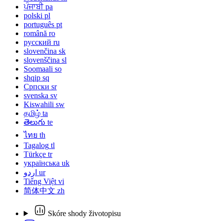
ਪੰਜਾਬੀ
pa
polski
pl
português
pt
română
ro
русский
ru
slovenčina
sk
slovenščina
sl
Soomaali
so
shqip
sq
Српски
sr
svenska
sv
Kiswahili
sw
தமிழ்
ta
తెలుగు
te
ไทย
th
Tagalog
tl
Türkçe
tr
українська
uk
اردو
ur
Tiếng Việt
vi
简体中文
zh
Skóre shody životopisu