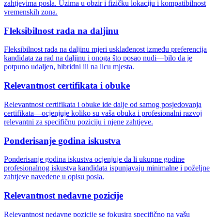
zahtjevima posla. Uzima u obzir i fizičku lokaciju i kompatibilnost
vremenskih zona.
Fleksibilnost rada na daljinu
Fleksibilnost rada na daljinu mjeri usklađenost između preferencija
kandidata za rad na daljinu i onoga što posao nudi—bilo da je
potpuno udaljen, hibridni ili na licu mjesta.
Relevantnost certifikata i obuke
Relevantnost certifikata i obuke ide dalje od samog posjedovanja
certifikata—ocjenjuje koliko su vaša obuka i profesionalni razvoj
relevantni za specifičnu poziciju i njene zahtjeve.
Ponderisanje godina iskustva
Ponderisanje godina iskustva ocjenjuje da li ukupne godine
profesionalnog iskustva kandidata ispunjavaju minimalne i poželjne
zahtjeve navedene u opisu posla.
Relevantnost nedavne pozicije
Relevantnost nedavne pozicije se fokusira specifično na vašu