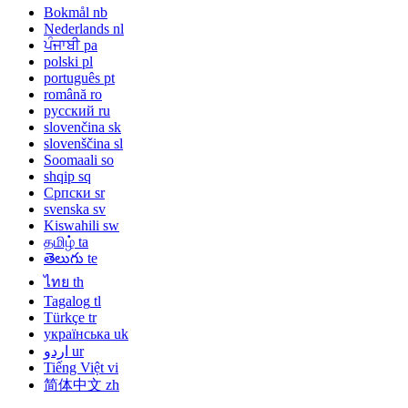
Bokmål
nb
Nederlands
nl
ਪੰਜਾਬੀ
pa
polski
pl
português
pt
română
ro
русский
ru
slovenčina
sk
slovenščina
sl
Soomaali
so
shqip
sq
Српски
sr
svenska
sv
Kiswahili
sw
தமிழ்
ta
తెలుగు
te
ไทย
th
Tagalog
tl
Türkçe
tr
українська
uk
اردو
ur
Tiếng Việt
vi
简体中文
zh