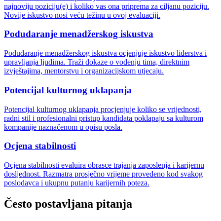
najnoviju poziciju(e) i koliko vas ona priprema za ciljanu poziciju.
Novije iskustvo nosi veću težinu u ovoj evaluaciji.
Podudaranje menadžerskog iskustva
Podudaranje menadžerskog iskustva ocjenjuje iskustvo liderstva i
upravljanja ljudima. Traži dokaze o vođenju tima, direktnim
izvještajima, mentorstvu i organizacijskom utjecaju.
Potencijal kulturnog uklapanja
Potencijal kulturnog uklapanja procjenjuje koliko se vrijednosti,
radni stil i profesionalni pristup kandidata poklapaju sa kulturom
kompanije naznačenom u opisu posla.
Ocjena stabilnosti
Ocjena stabilnosti evaluira obrasce trajanja zaposlenja i karijernu
dosljednost. Razmatra prosječno vrijeme provedeno kod svakog
poslodavca i ukupnu putanju karijernih poteza.
Često postavljana pitanja