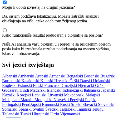
Mogu li dobiti izvještaj na drugim jezicima?
Da, sistem podržava lokalizaciju. Možete zatražiti analizu i
objašnjenja na više jezika odabirom željenog jezika.
Kako funkcioniše rezultat podudaranja biografije sa poslom?
Naša AI analizira vašu biografiju i poredi je sa priloženim opisom
posla kako bi izračunala rezultat podudaranja na osnovu vještina,
iskustva i obrazovanja.
Svi jezici izvještaja
Albanski
Amharski
Arapski
Armenski
Bengalski
Bosanski
Bugarski
Burmanski
Katalonski
Kineski
Hrvatski
Češki
Danski
Holandski
Engleski
Estonski
Finski
Francuski
Gruzijski
Njemački
Grčki
Gudžarati
Hindi
Mađarski
Islandski
Indonezijski
Italijanski
Japanski
Kazaški
Korejski
Latvijski
Litvanski
Makedonski
Malajski
Malajalam
Marathi
Mongolski
Norveški
Perzijski
Poljski
Portugalski
Pendžapski
Rumunski
Ruski
Srpski
Slovački
Slovenski
Somalski
Španski
Svahili
Švedski
Tagaloški
Tamilski
Telugu
Tajlandski
Turski
Ukrajinski
Urdu
Vijetnamski