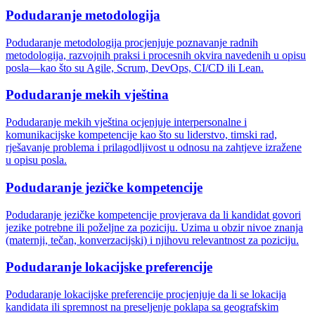
Podudaranje metodologija
Podudaranje metodologija procjenjuje poznavanje radnih
metodologija, razvojnih praksi i procesnih okvira navedenih u opisu
posla—kao što su Agile, Scrum, DevOps, CI/CD ili Lean.
Podudaranje mekih vještina
Podudaranje mekih vještina ocjenjuje interpersonalne i
komunikacijske kompetencije kao što su liderstvo, timski rad,
rješavanje problema i prilagodljivost u odnosu na zahtjeve izražene
u opisu posla.
Podudaranje jezičke kompetencije
Podudaranje jezičke kompetencije provjerava da li kandidat govori
jezike potrebne ili poželjne za poziciju. Uzima u obzir nivoe znanja
(maternji, tečan, konverzacijski) i njihovu relevantnost za poziciju.
Podudaranje lokacijske preferencije
Podudaranje lokacijske preferencije procjenjuje da li se lokacija
kandidata ili spremnost na preseljenje poklapa sa geografskim