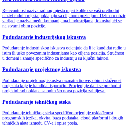
Relevantnost naziva radnog mjesta mjeri koliko se vaši prethodni
nazivi radnih mjesta poklapaju sa ciljanom pozicijom. Uzima u obzir
varijacije naziva među kompanijama i industrijama, fokusirajući se
na stvarni obim pozicije.
Podudaranje industrijskog iskustva
Podudaranje industrijskog iskustva ocjenjuje da li je kandidat radio u
istim ili usko povezanim industrijama kao ciljana pozicija. Stručnost
u domeni i znanje specifično za industriju su ključni faktori.
Podudaranje projektnog iskustva
Podudaranje projektnog iskustva razmatra tipove, obim i složenost
projekata koje je kandidat isporučio. Procjenjuje da li se prethodni
projektni rad poklapa sa onim što nova pozicija zahtijeva.
Podudaranje tehničkog steka
Podudaranje tehničkog steka specifično ocjenjuje usklađenost
programskih jezika, okvira, baza podataka, cloud platformi i drugih
tehničkih alata između CV-a i opisa posla.