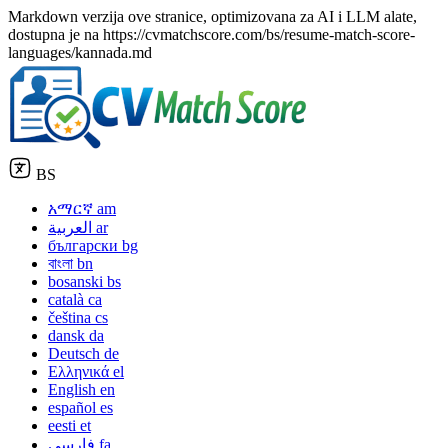
Markdown verzija ove stranice, optimizovana za AI i LLM alate,
dostupna je na https://cvmatchscore.com/bs/resume-match-score-
languages/kannada.md
BS
አማርኛ
am
العربية
ar
български
bg
বাংলা
bn
bosanski
bs
català
ca
čeština
cs
dansk
da
Deutsch
de
Ελληνικά
el
English
en
español
es
eesti
et
فارسی
fa