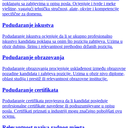
poklapaju sa zahtjevima u opisu posla. Ocjenjuje i tvrde i meke
vještine, vagajući tehničku stručnost, alate, okvire i kompetencije
specifične za domenu.
Podudaranje iskustva
Podudaranje iskustva ocjenjuje da li se ukupno profesionalno
iskustvo kandidata poklapa sa onim što pozicija zahtijeva. Uzima u
obzir dubinu, širinu i relevantnost prethodno držanih pozicija.
Podudaranje obrazovanja
Podudaranje obrazovanja procjenjuje usklađenost između obrazovne
pozadine kandidata i zahtjeva pozicije. Uzima u obzir nivo diplome,
oblast studija i prestiž ili relevantnost obrazovne institucije.
Podudaranje certifikata
Podudaranje certifikata provjerava da li kandidat posjeduje
profesionalne certifikate navedene ili podrazumijevane u opisu
posla. Certifikati priznati u industriji mogu značajno poboljšati ovu
ocjenu.
Relevantnost naziva radnog mjesta