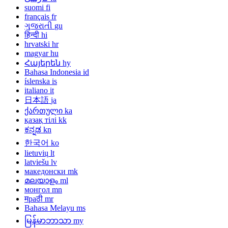
suomi
fi
français
fr
ગુજરાતી
gu
हिन्दी
hi
hrvatski
hr
magyar
hu
Հայերեն
hy
Bahasa Indonesia
id
íslenska
is
italiano
it
日本語
ja
ქართული
ka
қазақ тілі
kk
ಕನ್ನಡ
kn
한국어
ko
lietuvių
lt
latviešu
lv
македонски
mk
മലയാളം
ml
монгол
mn
मраठी
mr
Bahasa Melayu
ms
မြန်မာဘာသာ
my