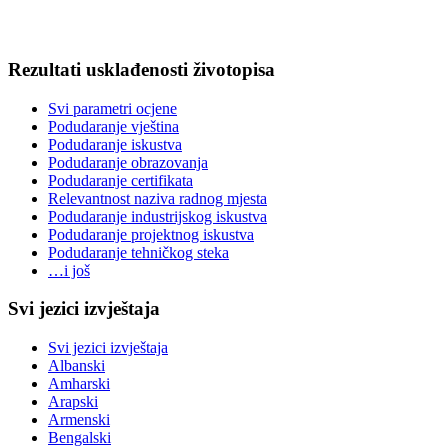
Rezultati usklađenosti životopisa
Svi parametri ocjene
Podudaranje vještina
Podudaranje iskustva
Podudaranje obrazovanja
Podudaranje certifikata
Relevantnost naziva radnog mjesta
Podudaranje industrijskog iskustva
Podudaranje projektnog iskustva
Podudaranje tehničkog steka
…i još
Svi jezici izvještaja
Svi jezici izvještaja
Albanski
Amharski
Arapski
Armenski
Bengalski