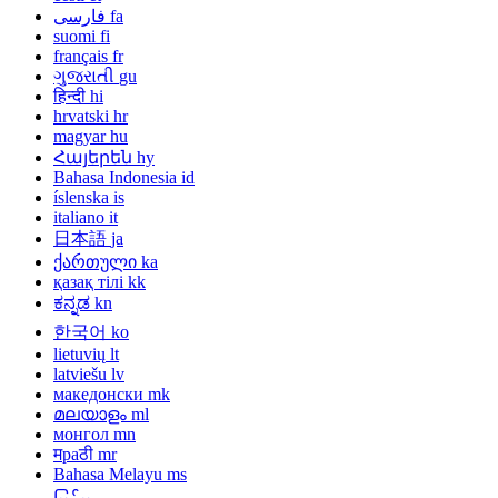
فارسی
fa
suomi
fi
français
fr
ગુજરાતી
gu
हिन्दी
hi
hrvatski
hr
magyar
hu
Հայերեն
hy
Bahasa Indonesia
id
íslenska
is
italiano
it
日本語
ja
ქართული
ka
қазақ тілі
kk
ಕನ್ನಡ
kn
한국어
ko
lietuvių
lt
latviešu
lv
македонски
mk
മലയാളം
ml
монгол
mn
मраठी
mr
Bahasa Melayu
ms