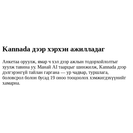
Kannada дээр хэрхэн ажилладаг
Анкетаа оруулж, ямар ч хэл дээр ажлын тодорхойлолтыг
хуулж тавина уу. Манай AI таарцыг шинжилж, Kannada дээр
дэлгэрэнгүй тайлан гаргана — ур чадвар, туршлага,
боловсрол болон бусад 19 оноо тооцоолох хэмжигдэхүүнийг
хамарна.