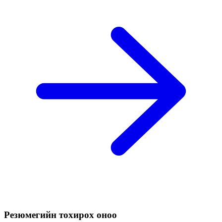
Резюмегийн тохирох оноо