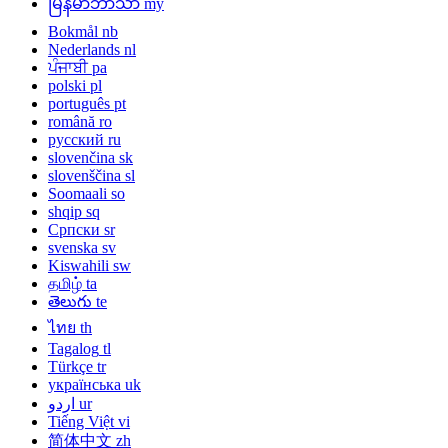
မြန်မာဘာသာ
my
Bokmål
nb
Nederlands
nl
ਪੰਜਾਬੀ
pa
polski
pl
português
pt
română
ro
русский
ru
slovenčina
sk
slovenščina
sl
Soomaali
so
shqip
sq
Српски
sr
svenska
sv
Kiswahili
sw
தமிழ்
ta
తెలుగు
te
ไทย
th
Tagalog
tl
Türkçe
tr
українська
uk
اردو
ur
Tiếng Việt
vi
简体中文
zh