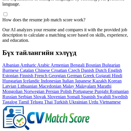
language.
How does the resume job match score work?
Our AI analyzes your resume and compares it with the provided job
description to calculate a matching score based on skills, experience,
and education.
Бүх тайлангийн хэлүүд
Albanian
Amharic
Arabic
Armenian
Bengali
Bosnian
Bulgarian
Burmese
Catalan
Chinese
Croatian
Czech
Danish
Dutch
English
Estonian
Finnish
French
Georgian
German
Greek
Gujarati
Hindi
Hungarian
Icelandic
Indonesian
Italian
Japanese
Kazakh
Korean
Latvian
Lithuanian
Macedonian
Malay
Malayalam
Marathi
Mongolian
Norwegian
Persian
Polish
Portuguese
Punjabi
Romanian
Russian
Serbian
Slovak
Slovenian
Somali
Spanish
Swahili
Swedish
Tagalog
Tamil
Telugu
Thai
Turkish
Ukrainian
Urdu
Vietnamese