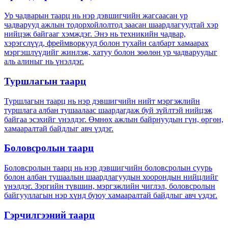
Ур чадварын таарц нь нэр дэвшигчийн жагсаасан ур
чадварууд ажлын тодорхойлолтод заасан шаардлагуудтай хэр
нийцэж байгааг хэмждэг. Энэ нь техникийн чадвар,
хэрэгслүүд, фреймворкууд болон тухайн салбарт хамаарах
мэргэшлүүдийг жинлэж, хатуу болон зөөлөн ур чадваруудыг
аль алиныг нь үнэлдэг.
Туршлагын таарц
Туршлагын таарц нь нэр дэвшигчийн нийт мэргэжлийн
туршлага албан тушаалаас шаардагдаж буй зүйлтэй нийцэж
байгаа эсэхийг үнэлдэг. Өмнөх ажлын байрнуудын гүн, өргөн,
хамааралтай байдлыг авч үздэг.
Боловсролын таарц
Боловсролын таарц нь нэр дэвшигчийн боловсролын суурь
болон албан тушаалын шаардлагуудын хоорондын нийцлийг
үнэлдэг. Зэргийн түвшин, мэргэжлийн чиглэл, боловсролын
байгууллагын нэр хүнд буюу хамааралтай байдлыг авч үздэг.
Гэрчилгээний таарц