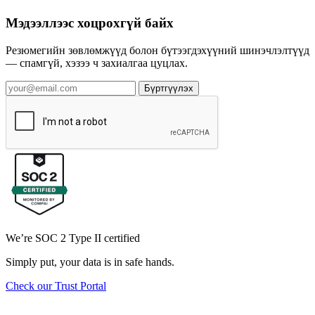
Мэдээллээс хоцрохгүй байх
Резюмегийн зөвлөмжүүд болон бүтээгдэхүүний шинэчлэлтүүд
— спамгүй, хэзээ ч захиалгаа цуцлах.
Бүртгүүлэх
We’re SOC 2 Type II certified
Simply put, your data is in safe hands.
Check our Trust Portal