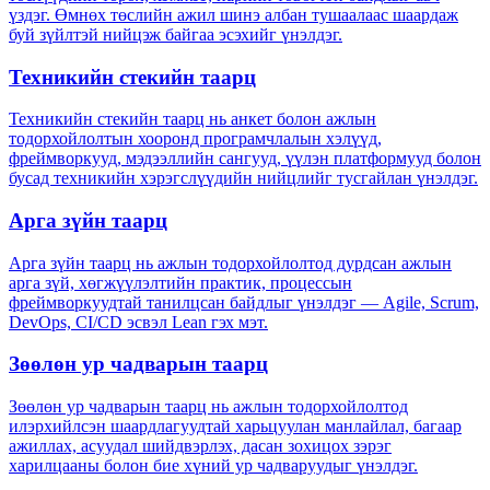
үздэг. Өмнөх төслийн ажил шинэ албан тушаалаас шаардаж
буй зүйлтэй нийцэж байгаа эсэхийг үнэлдэг.
Техникийн стекийн таарц
Техникийн стекийн таарц нь анкет болон ажлын
тодорхойлолтын хооронд програмчлалын хэлүүд,
фреймворкууд, мэдээллийн сангууд, үүлэн платформууд болон
бусад техникийн хэрэгслүүдийн нийцлийг тусгайлан үнэлдэг.
Арга зүйн таарц
Арга зүйн таарц нь ажлын тодорхойлолтод дурдсан ажлын
арга зүй, хөгжүүлэлтийн практик, процессын
фреймворкуудтай танилцсан байдлыг үнэлдэг — Agile, Scrum,
DevOps, CI/CD эсвэл Lean гэх мэт.
Зөөлөн ур чадварын таарц
Зөөлөн ур чадварын таарц нь ажлын тодорхойлолтод
илэрхийлсэн шаардлагуудтай харьцуулан манлайлал, багаар
ажиллах, асуудал шийдвэрлэх, дасан зохицох зэрэг
харилцааны болон бие хүний ур чадваруудыг үнэлдэг.