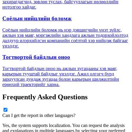
захирагдагчид, зөвлөн туслах, байгууллагын нөлөөллийн
нотолгоо хайдаг.
Соёлын нийцлийн боломж
Соёлын нийцлийн боломж нь нэр дэвшигчийн үнэт зүйлс,
ажлын хэв маяг, мэргэжлийн хандлага ажлын тодорхойлолтод
далдуур илэрхийлсэн компанийн соёлтой хэр нийцэж байгааг
үнэлдэг.
Тогтвортой байдлын оноо
Тогтвортой байдлын оноо нь ажлын хугацааны хэв маяг,
карьерын тууштай байдлыг үнэлдэг. Ажил олгогч бүрд
зарцуулсан дундаж хугацаа болон карьерын шилжилтийн
ерөнхий траекторийг харна.
Frequently Asked Questions
Can I get the report in other languages?
Yes, the system supports localization. You can request the analysis
and explanations in multiple languages by selecting your preferred