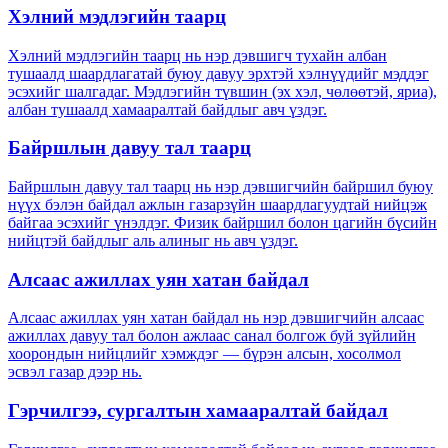
Хэлний мэдлэгийн таарц
Хэлний мэдлэгийн таарц нь нэр дэвшигч тухайн албан
тушаалд шаардлагатай буюу давуу эрхтэй хэлнүүдийг мэддэг
эсэхийг шалгадаг. Мэдлэгийн түвшин (эх хэл, чөлөөтэй, яриа),
албан тушаалд хамааралтай байдлыг авч үздэг.
Байршлын давуу тал таарц
Байршлын давуу тал таарц нь нэр дэвшигчийн байршил буюу
нүүх бэлэн байдал ажлын газарзүйн шаардлагуудтай нийцэж
байгаа эсэхийг үнэлдэг. Физик байршил болон цагийн бүсийн
нийцтэй байдлыг аль алиныг нь авч үздэг.
Алсаас ажиллах уян хатан байдал
Алсаас ажиллах уян хатан байдал нь нэр дэвшигчийн алсаас
ажиллах давуу тал болон ажлаас санал болгож буй зүйлийн
хоорондын нийцлийг хэмждэг — бүрэн алсын, хосолмол
эсвэл газар дээр нь.
Гэрчилгээ, сургалтын хамааралтай байдал