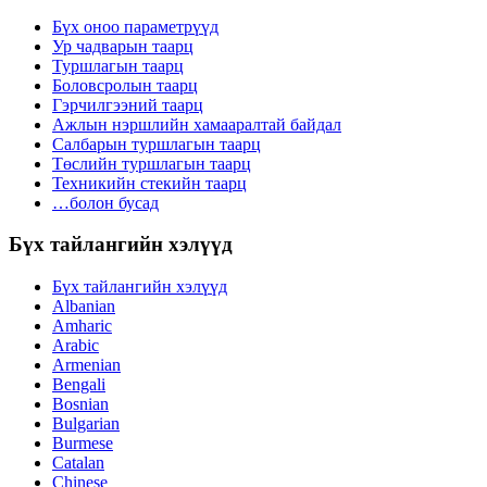
Бүх оноо параметрүүд
Ур чадварын таарц
Туршлагын таарц
Боловсролын таарц
Гэрчилгээний таарц
Ажлын нэршлийн хамааралтай байдал
Салбарын туршлагын таарц
Төслийн туршлагын таарц
Техникийн стекийн таарц
…болон бусад
Бүх тайлангийн хэлүүд
Бүх тайлангийн хэлүүд
Albanian
Amharic
Arabic
Armenian
Bengali
Bosnian
Bulgarian
Burmese
Catalan
Chinese