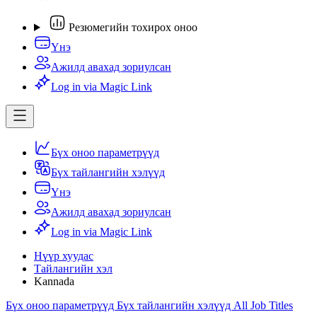
Резюмегийн тохирох оноо
Үнэ
Ажилд авахад зориулсан
Log in via Magic Link
Бүх оноо параметрүүд
Бүх тайлангийн хэлүүд
Үнэ
Ажилд авахад зориулсан
Log in via Magic Link
Нүүр хуудас
Тайлангийн хэл
Kannada
Бүх оноо параметрүүд
Бүх тайлангийн хэлүүд
All Job Titles