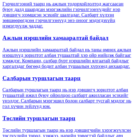
Гэрчилгээний таарц нь ажлын тодорхойлолтод жагсаасан
буюу далд шаардсан мэргэжлийн гэрчилгээнүүдийг нэр
дэвшигч эзэмшсэн эсэхийг шалгадаг. Салбарт хүлээн
зөвшөөрөгдсөн гэрчилгээнүүд энэ оноог мэдэгдэхүйц
нэмэгдүүлж чаддаг.
Ажлын нэршлийн хамааралтай байдал
Ажлын нэршлийн хамааралтай байдал нь таны өмнөх ажлын
нэршлүүд зорилтот албан тушаалтай хэр ойр нийцэж байгааг
хэмждэг. Компани, салбар бүрт нэршлийн ялгаатай байдлыг
харгалздаг бөгөөд бодит албан тушаалын хүрээнд анхаардаг.
Салбарын туршлагын таарц
Салбарын туршлагын таарц нь нэр дэвшигч зорилтот албан
тушаалтай ижил буюу ойролцоо салбарт ажилласан эсэхийг
үнэлдэг. Салбарын мэргэшил болон салбарт тусгай мэдлэг нь
гол хүчин зүйлүүд юм.
Төслийн туршлагын таарц
Төслийн туршлагын таарц нь нэр дэвшигчийн хэрэгжүүлсэн
төслүүдийн төрөл, хэмжээ, нарийн төвөгтэй байдлыг авч