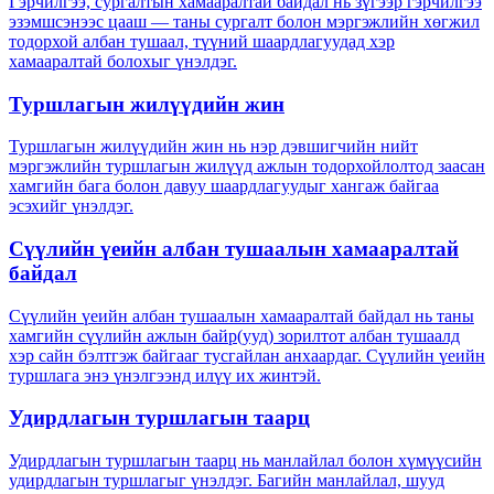
Гэрчилгээ, сургалтын хамааралтай байдал нь зүгээр гэрчилгээ
эзэмшсэнээс цааш — таны сургалт болон мэргэжлийн хөгжил
тодорхой албан тушаал, түүний шаардлагуудад хэр
хамааралтай болохыг үнэлдэг.
Туршлагын жилүүдийн жин
Туршлагын жилүүдийн жин нь нэр дэвшигчийн нийт
мэргэжлийн туршлагын жилүүд ажлын тодорхойлолтод заасан
хамгийн бага болон давуу шаардлагуудыг хангаж байгаа
эсэхийг үнэлдэг.
Сүүлийн үеийн албан тушаалын хамааралтай
байдал
Сүүлийн үеийн албан тушаалын хамааралтай байдал нь таны
хамгийн сүүлийн ажлын байр(ууд) зорилтот албан тушаалд
хэр сайн бэлтгэж байгааг тусгайлан анхаардаг. Сүүлийн үеийн
туршлага энэ үнэлгээнд илүү их жинтэй.
Удирдлагын туршлагын таарц
Удирдлагын туршлагын таарц нь манлайлал болон хүмүүсийн
удирдлагын туршлагыг үнэлдэг. Багийн манлайлал, шууд