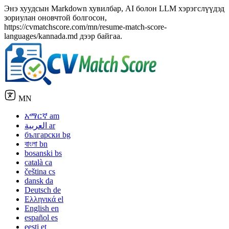
Энэ хуудсын Markdown хувилбар, AI болон LLM хэрэгслүүдэд
зориулан оновчтой болгосон,
https://cvmatchscore.com/mn/resume-match-score-
languages/kannada.md дээр байгаа.
MN
አማርኛ
am
العربية
ar
български
bg
বাংলা
bn
bosanski
bs
català
ca
čeština
cs
dansk
da
Deutsch
de
Ελληνικά
el
English
en
español
es
eesti
et