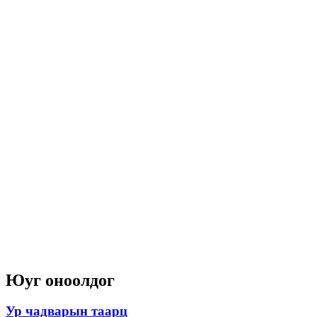
Юуг оноолдог
Ур чадварын таарц