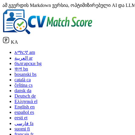
ამ გვერდის Markdown ვერსია, ოპტიმიზირებული AI და LLM ინს
KA
አማርኛ
am
العربية
ar
български
bg
বাংলা
bn
bosanski
bs
català
ca
čeština
cs
dansk
da
Deutsch
de
Ελληνικά
el
English
en
español
es
eesti
et
فارسی
fa
suomi
fi
français
fr