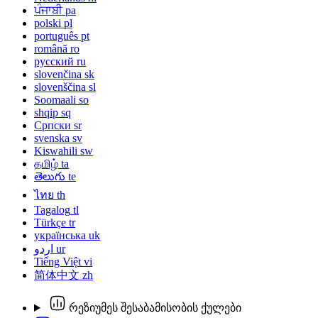
ਪੰਜਾਬੀ
pa
polski
pl
português
pt
română
ro
русский
ru
slovenčina
sk
slovenščina
sl
Soomaali
so
shqip
sq
Српски
sr
svenska
sv
Kiswahili
sw
தமிழ்
ta
తెలుగు
te
ไทย
th
Tagalog
tl
Türkçe
tr
українська
uk
اردو
ur
Tiếng Việt
vi
简体中文
zh
რეზიუმეს შესაბამისობის ქულები