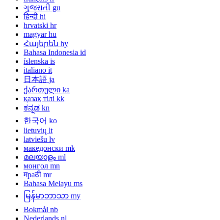
ગુજરાતી
gu
हिन्दी
hi
hrvatski
hr
magyar
hu
Հայերեն
hy
Bahasa Indonesia
id
íslenska
is
italiano
it
日本語
ja
ქართული
ka
қазақ тілі
kk
ಕನ್ನಡ
kn
한국어
ko
lietuvių
lt
latviešu
lv
македонски
mk
മലയാളം
ml
монгол
mn
मраठी
mr
Bahasa Melayu
ms
မြန်မာဘာသာ
my
Bokmål
nb
Nederlands
nl