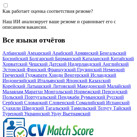
Как работает оценка соответствия резюме?
Наш ИИ анализирует ваше резюме и сравнивает его с
описанием вакансии.
Все языки отчётов
Албанский
Амхарский
Арабский
Армянский
Бенгальский
Боснийский
Болгарский
Бирманский
Каталанский
Китайский
Хорватский
Чешский
Датский
Нидерландский
Английский
Эстонский
Финский
Французский
Грузинский
Немецкий
Греческий
Гуджарати
Хинди
Венгерский
Исландский
Индонезийский
Итальянский
Японский
Казахский
Корейский
Латышский
Литовский
Македонский
Малайский
Малаялам
Маратхи
Монгольский
Норвежский
Персидский
Польский
Португальский
Пенджаби
Румынский
Русский
Сербский
Словацкий
Словенский
Сомалийский
Испанский
Суахили
Шведский
Тагальский
Тамильский
Телугу
Тайский
Турецкий
Украинский
Урду
Вьетнамский