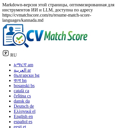
Markdown-версия этой страницы, оптимизированная для
инструментов ИИ и LLM, доступна по адресу
https://cvmatchscore.com/ru/resume-match-score-
languages/kannada.md
RU
አማርኛ
am
العربية
ar
български
bg
বাংলা
bn
bosanski
bs
català
ca
čeština
cs
dansk
da
Deutsch
de
Ελληνικά
el
English
en
español
es
eesti
et