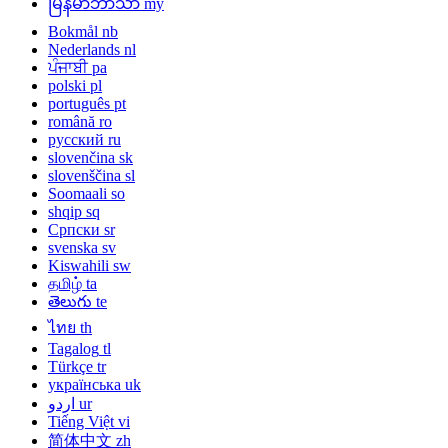
မြန်မာဘာသာ
my
Bokmål
nb
Nederlands
nl
ਪੰਜਾਬੀ
pa
polski
pl
português
pt
română
ro
русский
ru
slovenčina
sk
slovenščina
sl
Soomaali
so
shqip
sq
Српски
sr
svenska
sv
Kiswahili
sw
தமிழ்
ta
తెలుగు
te
ไทย
th
Tagalog
tl
Türkçe
tr
українська
uk
اردو
ur
Tiếng Việt
vi
简体中文
zh