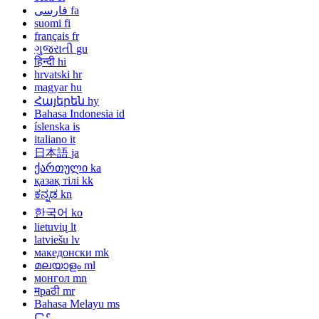
فارسی
fa
suomi
fi
français
fr
ગુજરાતી
gu
हिन्दी
hi
hrvatski
hr
magyar
hu
Հայերեն
hy
Bahasa Indonesia
id
íslenska
is
italiano
it
日本語
ja
ქართული
ka
қазақ тілі
kk
ಕನ್ನಡ
kn
한국어
ko
lietuvių
lt
latviešu
lv
македонски
mk
മലയാളം
ml
монгол
mn
मраठी
mr
Bahasa Melayu
ms