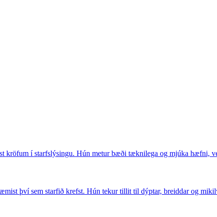
röfum í starfslýsingu. Hún metur bæði tæknilega og mjúka hæfni, veg
 því sem starfið krefst. Hún tekur tillit til dýptar, breiddar og mikilv