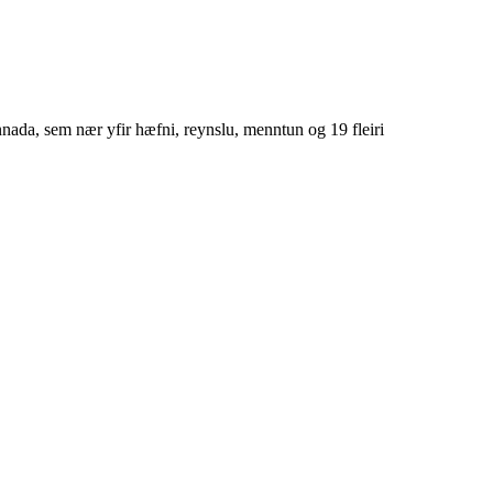
nnada, sem nær yfir hæfni, reynslu, menntun og 19 fleiri