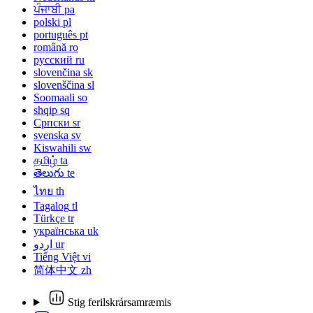
ਪੰਜਾਬੀ
pa
polski
pl
português
pt
română
ro
русский
ru
slovenčina
sk
slovenščina
sl
Soomaali
so
shqip
sq
Српски
sr
svenska
sv
Kiswahili
sw
தமிழ்
ta
తెలుగు
te
ไทย
th
Tagalog
tl
Türkçe
tr
українська
uk
اردو
ur
Tiếng Việt
vi
简体中文
zh
Stig ferilskrársamræmis