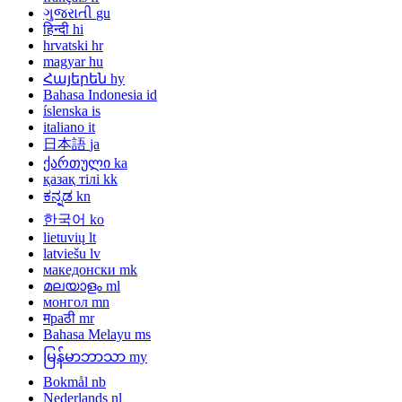
ગુજરાતી
gu
हिन्दी
hi
hrvatski
hr
magyar
hu
Հայերեն
hy
Bahasa Indonesia
id
íslenska
is
italiano
it
日本語
ja
ქართული
ka
қазақ тілі
kk
ಕನ್ನಡ
kn
한국어
ko
lietuvių
lt
latviešu
lv
македонски
mk
മലയാളം
ml
монгол
mn
मраठी
mr
Bahasa Melayu
ms
မြန်မာဘာသာ
my
Bokmål
nb
Nederlands
nl