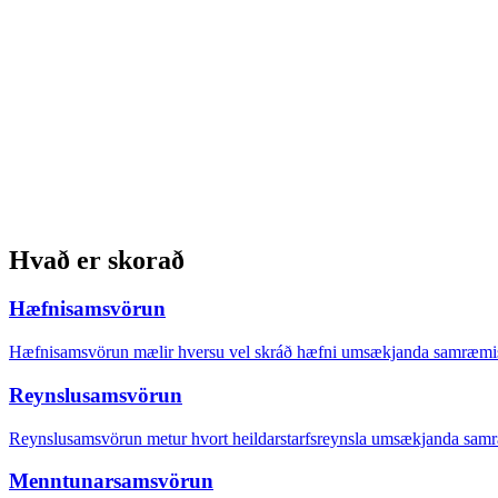
Hvað er skorað
Hæfnisamsvörun
Hæfnisamsvörun mælir hversu vel skráð hæfni umsækjanda samræmist k
Reynslusamsvörun
Reynslusamsvörun metur hvort heildarstarfsreynsla umsækjanda samræmist
Menntunarsamsvörun