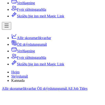
Verðlagning
Fyrir ráðningaraðila
Skráðu þig inn með Magic Link
Allir skoramælikvarðar
Öll skýrslutungumál
Verðlagning
Fyrir ráðningaraðila
Skráðu þig inn með Magic Link
Heim
Skýrslumál
Kannada
Allir skoramælikvarðar
Öll skýrslutungumál
All Job Titles