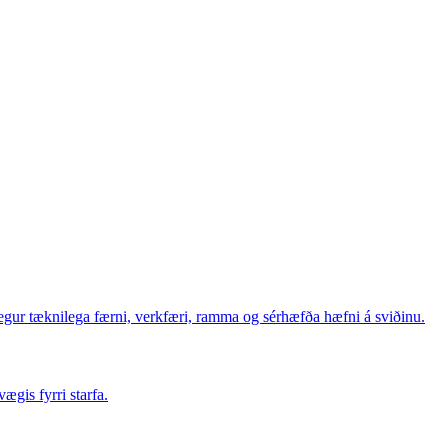
ur tæknilega færni, verkfæri, ramma og sérhæfða hæfni á sviðinu.
ægis fyrri starfa.