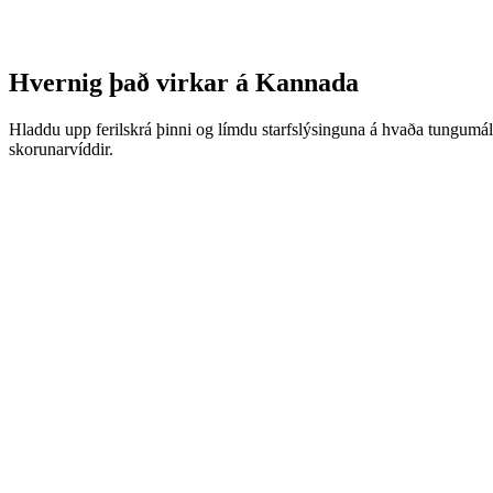
Hvernig það virkar á Kannada
Hladdu upp ferilskrá þinni og límdu starfslýsinguna á hvaða tungumáli
skorunarvíddir.