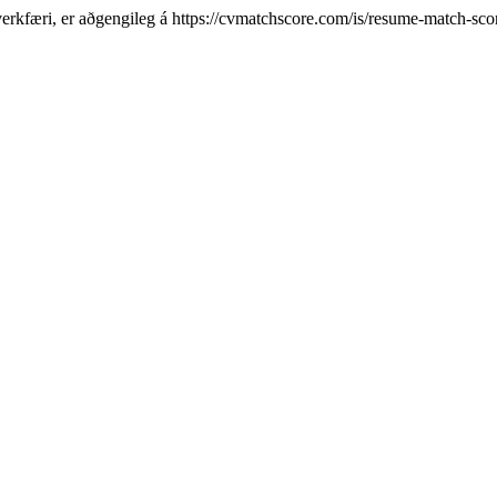
erkfæri, er aðgengileg á https://cvmatchscore.com/is/resume-match-sc