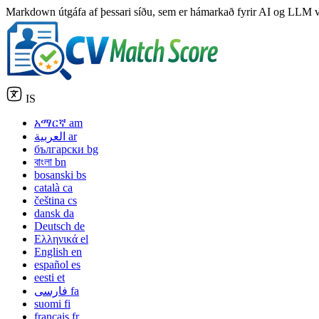
Markdown útgáfa af þessari síðu, sem er hámarkað fyrir AI og LLM v
IS
አማርኛ
am
العربية
ar
български
bg
বাংলা
bn
bosanski
bs
català
ca
čeština
cs
dansk
da
Deutsch
de
Ελληνικά
el
English
en
español
es
eesti
et
فارسی
fa
suomi
fi
français
fr