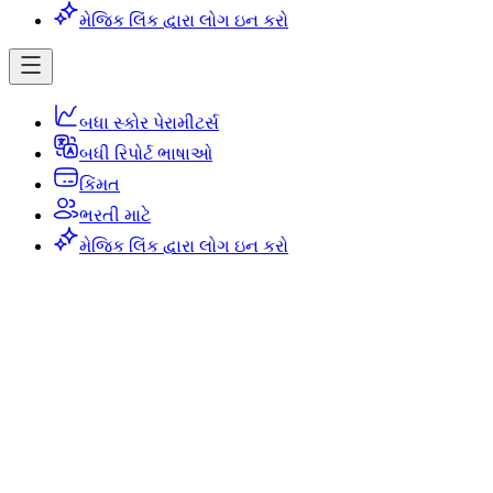
મેજિક લિંક દ્વારા લોગ ઇન કરો
બધા સ્કોર પેરામીટર્સ
બધી રિપોર્ટ ભાષાઓ
કિંમત
ભરતી માટે
મેજિક લિંક દ્વારા લોગ ઇન કરો