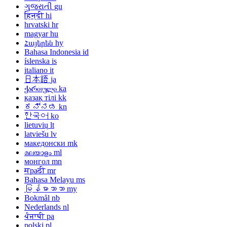
ગુજરાતી
gu
हिन्दी
hi
hrvatski
hr
magyar
hu
Հայերեն
hy
Bahasa Indonesia
id
íslenska
is
italiano
it
日本語
ja
ქართული
ka
қазақ тілі
kk
ಕನ್ನಡ
kn
한국어
ko
lietuvių
lt
latviešu
lv
македонски
mk
മലയാളം
ml
монгол
mn
मраठी
mr
Bahasa Melayu
ms
မြန်မာဘာသာ
my
Bokmål
nb
Nederlands
nl
ਪੰਜਾਬੀ
pa
polski
pl