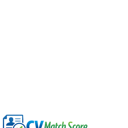
નોકરીના વર્ણનમાંથી કીવર્ડ્સ શા માટે કાઢવા?
ATS ફિલ્ટર્સ અને ભરતીકર્તાઓ પોસ્ટિંગમાં ઉપયોગમાં લેવાયેલા ચોક્કસ શ
શું આ કીવર્ડ એક્સ્ટ્રેક્ટર મફત છે?
હા — કોઈપણ નોકરીનું વર્ણન પેસ્ટ કરો અને તરત જ રેન્ક કરેલા કીવ
મને કેવી રીતે ખબર પડશે કે મારા રિઝ્યૂમમાં કયા કીવર્ડ્સની કમી છે?
આ આગળનો પગલાં છે: તમારી રિઝ્યુમેને નોકરીના વર્ણન સાથે અપલોડ કરો 