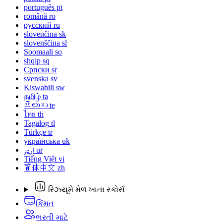
português
pt
română
ro
русский
ru
slovenčina
sk
slovenščina
sl
Soomaali
so
shqip
sq
Српски
sr
svenska
sv
Kiswahili
sw
தமிழ்
ta
తెలుగు
te
ไทย
th
Tagalog
tl
Türkçe
tr
українська
uk
اردو
ur
Tiếng Việt
vi
简体中文
zh
રિઝ્યૂમે મેળ ખાતા સ્કોર્સ
કિંમત
ભરતી માટે