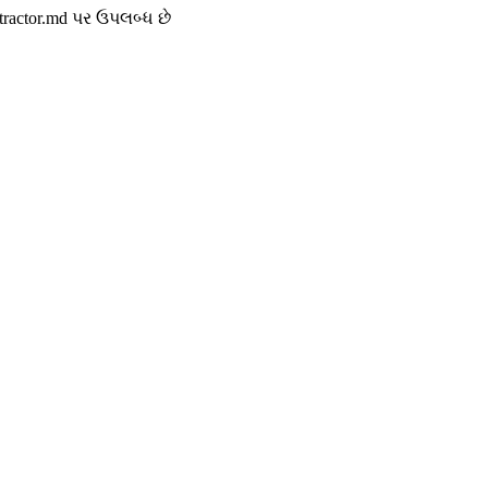
tractor.md પર ઉપલબ્ધ છે