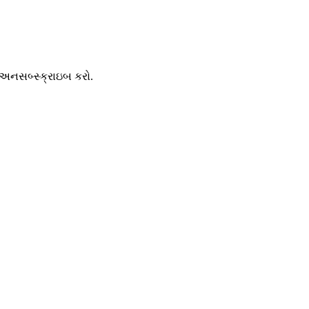
 અનસબ્સ્ક્રાઇબ કરો.