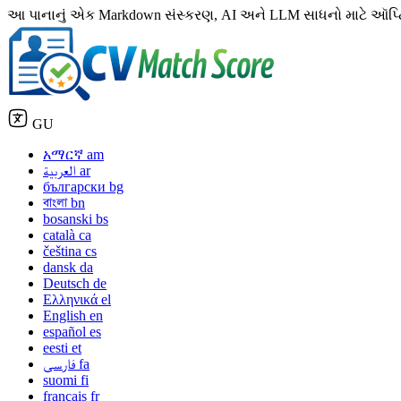
આ પાનાનું એક Markdown સંસ્કરણ, AI અને LLM સાધનો માટે ઑપ્ટિમાઇઝ
GU
አማርኛ
am
العربية
ar
български
bg
বাংলা
bn
bosanski
bs
català
ca
čeština
cs
dansk
da
Deutsch
de
Ελληνικά
el
English
en
español
es
eesti
et
فارسی
fa
suomi
fi
français
fr