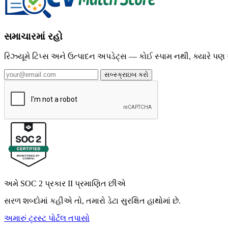
સમાચારમાં રહો
રિઝ્યૂમે ટિપ્સ અને ઉત્પાદન અપડેટ્સ — કોઈ સ્પામ નથી, ક્યારે પણ
સબ્સ્ક્રાઇબ કરો
અમે SOC 2 પ્રકાર II પ્રમાણિત છીએ
સરળ શબ્દોમાં કહીએ તો, તમારો ડેટા સુરક્ષિત હાથોમાં છે.
અમારું ટ્રસ્ટ પોર્ટલ તપાસો