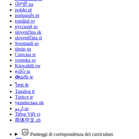
ਪੰਜਾਬੀ
pa
polski
pl
português
pt
română
ro
русский
ru
slovenčina
sk
slovenščina
sl
Soomaali
so
shqip
sq
Српски
sr
svenska
sv
Kiswahili
sw
தமிழ்
ta
తెలుగు
te
ไทย
th
Tagalog
tl
Türkçe
tr
українська
uk
اردو
ur
Tiếng Việt
vi
简体中文
zh
Punteggi di corrispondenza del curriculum