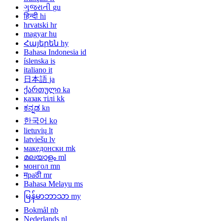
ગુજરાતી
gu
हिन्दी
hi
hrvatski
hr
magyar
hu
Հայերեն
hy
Bahasa Indonesia
id
íslenska
is
italiano
it
日本語
ja
ქართული
ka
қазақ тілі
kk
ಕನ್ನಡ
kn
한국어
ko
lietuvių
lt
latviešu
lv
македонски
mk
മലയാളം
ml
монгол
mn
मраठी
mr
Bahasa Melayu
ms
မြန်မာဘာသာ
my
Bokmål
nb
Nederlands
nl