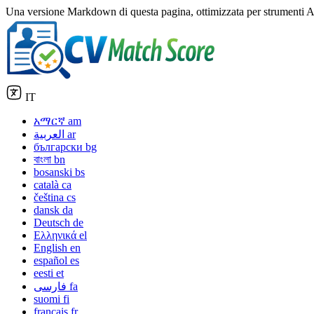
Una versione Markdown di questa pagina, ottimizzata per strumenti A
IT
አማርኛ
am
العربية
ar
български
bg
বাংলা
bn
bosanski
bs
català
ca
čeština
cs
dansk
da
Deutsch
de
Ελληνικά
el
English
en
español
es
eesti
et
فارسی
fa
suomi
fi
français
fr