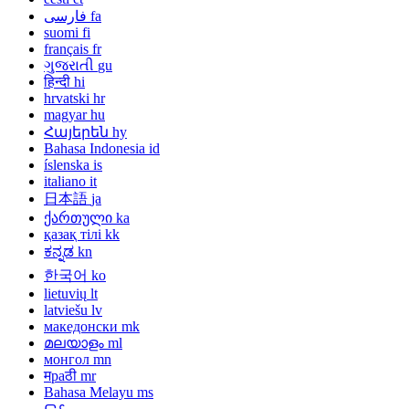
فارسی
fa
suomi
fi
français
fr
ગુજરાતી
gu
हिन्दी
hi
hrvatski
hr
magyar
hu
Հայերեն
hy
Bahasa Indonesia
id
íslenska
is
italiano
it
日本語
ja
ქართული
ka
қазақ тілі
kk
ಕನ್ನಡ
kn
한국어
ko
lietuvių
lt
latviešu
lv
македонски
mk
മലയാളം
ml
монгол
mn
मраठी
mr
Bahasa Melayu
ms