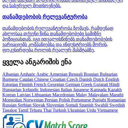
წლები სამუშაო აღწერილობაში მითითებულ მინიმალურ
და სასურველ მოთხოვნებს.
თანამდებობის რელევანტურობა
თანამდებობის რელევანტურობა ზომავს, რამდენად
ახლოსაა თქვენი წინა თანამდებობები სამიზნე
პოზიციასთან. იგი ითვალისწინებს თანამდებობების
ვარიაციებს კომპანიებსა და ინდუსტრიებს შორის,
ფოკუსირდება როლის რეალურ მასშტაბზე.
ყველა ანგარიშის ენა
Albanian
Amharic
Arabic
Armenian
Bengali
Bosnian
Bulgarian
Burmese
Catalan
Chinese
Croatian
Czech
Danish
Dutch
English
Estonian
Finnish
French
Georgian
German
Greek
Gujarati
Hindi
Hungarian
Icelandic
Indonesian
Italian
Japanese
Kannada
Kazakh
Korean
Latvian
Lithuanian
Macedonian
Malay
Malayalam
Marathi
Mongolian
Norwegian
Persian
Polish
Portuguese
Punjabi
Romanian
Russian
Serbian
Slovak
Slovenian
Somali
Spanish
Swahili
Swedish
Tagalog
Tamil
Telugu
Thai
Turkish
Ukrainian
Urdu
Vietnamese