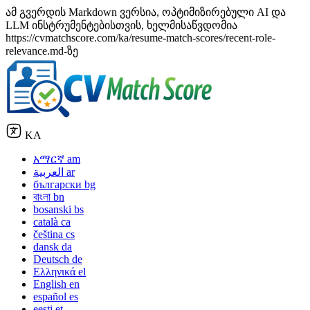
ამ გვერდის Markdown ვერსია, ოპტიმიზირებული AI და
LLM ინსტრუმენტებისთვის, ხელმისაწვდომია
https://cvmatchscore.com/ka/resume-match-scores/recent-role-
relevance.md-ზე
KA
አማርኛ
am
العربية
ar
български
bg
বাংলা
bn
bosanski
bs
català
ca
čeština
cs
dansk
da
Deutsch
de
Ελληνικά
el
English
en
español
es
eesti
et