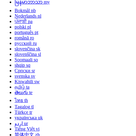
မြန်မာဘာသာ
my
Bokmål
nb
Nederlands
nl
ਪੰਜਾਬੀ
pa
polski
pl
português
pt
română
ro
русский
ru
slovenčina
sk
slovenščina
sl
Soomaali
so
shqip
sq
Српски
sr
svenska
sv
Kiswahili
sw
தமிழ்
ta
తెలుగు
te
ไทย
th
Tagalog
tl
Türkçe
tr
українська
uk
اردو
ur
Tiếng Việt
vi
简体中文
zh