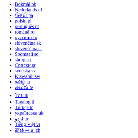
Bokmål
nb
Nederlands
nl
ਪੰਜਾਬੀ
pa
polski
pl
português
pt
română
ro
русский
ru
slovenčina
sk
slovenščina
sl
Soomaali
so
shqip
sq
Српски
sr
svenska
sv
Kiswahili
sw
தமிழ்
ta
తెలుగు
te
ไทย
th
Tagalog
tl
Türkçe
tr
українська
uk
اردو
ur
Tiếng Việt
vi
简体中文
zh