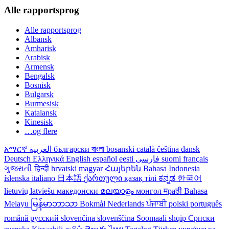
Alle rapportsprog
Alle rapportsprog
Albansk
Amharisk
Arabisk
Armensk
Bengalsk
Bosnisk
Bulgarsk
Burmesisk
Katalansk
Kinesisk
…og flere
አማርኛ
العربية
български
বাংলা
bosanski
català
čeština
dansk
Deutsch
Ελληνικά
English
español
eesti
فارسی
suomi
français
ગુજરાતી
हिन्दी
hrvatski
magyar
Հայերեն
Bahasa Indonesia
íslenska
italiano
日本語
ქართული
қазақ тілі
ಕನ್ನಡ
한국어
lietuvių
latviešu
македонски
മലയാളം
монгол
मраठी
Bahasa
Melayu
မြန်မာဘာသာ
Bokmål
Nederlands
ਪੰਜਾਬੀ
polski
português
română
русский
slovenčina
slovenščina
Soomaali
shqip
Српски