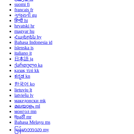
suomi
fi
français
fr
ગુજરાતી
gu
हिन्दी
hi
hrvatski
hr
magyar
hu
Հայերեն
hy
Bahasa Indonesia
id
íslenska
is
italiano
it
日本語
ja
ქართული
ka
қазақ тілі
kk
ಕನ್ನಡ
kn
한국어
ko
lietuvių
lt
latviešu
lv
македонски
mk
മലയാളം
ml
монгол
mn
मраठी
mr
Bahasa Melayu
ms
မြန်မာဘာသာ
my