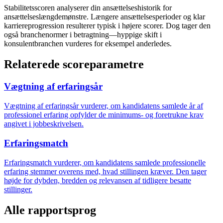
Stabilitetsscoren analyserer din ansættelseshistorik for
ansættelseslængdemønstre. Længere ansættelsesperioder og klar
karriereprogression resulterer typisk i højere scorer. Dog tager den
også branchenormer i betragtning—hyppige skift i
konsulentbranchen vurderes for eksempel anderledes.
Relaterede scoreparametre
Vægtning af erfaringsår
Vægtning af erfaringsår vurderer, om kandidatens samlede år af
professionel erfaring opfylder de minimums- og foretrukne krav
angivet i jobbeskrivelsen.
Erfaringsmatch
Erfaringsmatch vurderer, om kandidatens samlede professionelle
erfaring stemmer overens med, hvad stillingen kræver. Den tager
højde for dybden, bredden og relevansen af tidligere besatte
stillinger.
Alle rapportsprog