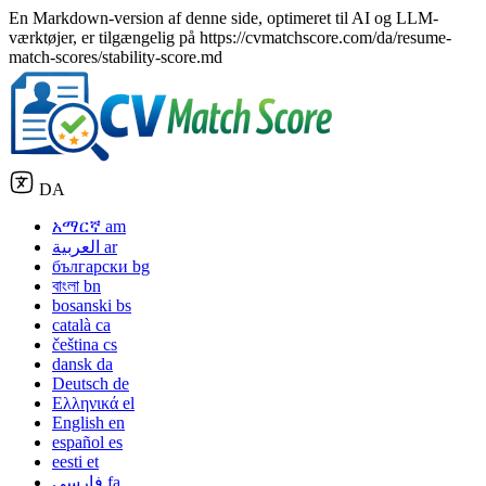
En Markdown-version af denne side, optimeret til AI og LLM-
værktøjer, er tilgængelig på https://cvmatchscore.com/da/resume-
match-scores/stability-score.md
DA
አማርኛ
am
العربية
ar
български
bg
বাংলা
bn
bosanski
bs
català
ca
čeština
cs
dansk
da
Deutsch
de
Ελληνικά
el
English
en
español
es
eesti
et
فارسی
fa