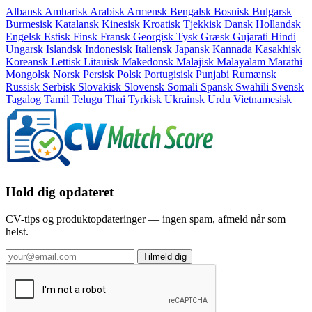
Albansk
Amharisk
Arabisk
Armensk
Bengalsk
Bosnisk
Bulgarsk
Burmesisk
Katalansk
Kinesisk
Kroatisk
Tjekkisk
Dansk
Hollandsk
Engelsk
Estisk
Finsk
Fransk
Georgisk
Tysk
Græsk
Gujarati
Hindi
Ungarsk
Islandsk
Indonesisk
Italiensk
Japansk
Kannada
Kasakhisk
Koreansk
Lettisk
Litauisk
Makedonsk
Malajisk
Malayalam
Marathi
Mongolsk
Norsk
Persisk
Polsk
Portugisisk
Punjabi
Rumænsk
Russisk
Serbisk
Slovakisk
Slovensk
Somali
Spansk
Swahili
Svensk
Tagalog
Tamil
Telugu
Thai
Tyrkisk
Ukrainsk
Urdu
Vietnamesisk
Hold dig opdateret
CV-tips og produktopdateringer — ingen spam, afmeld når som
helst.
Tilmeld dig