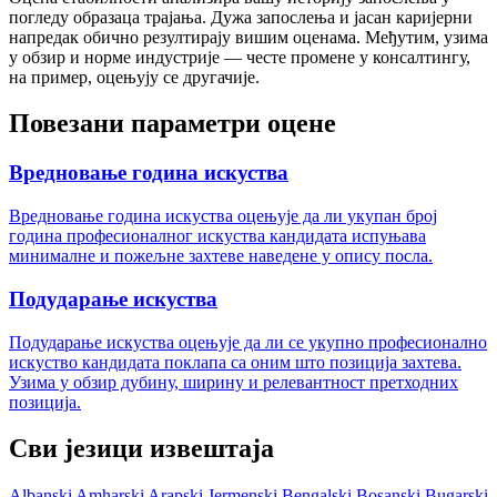
погледу образаца трајања. Дужа запослења и јасан каријерни
напредак обично резултирају вишим оценама. Међутим, узима
у обзир и норме индустрије — честе промене у консалтингу,
на пример, оцењују се другачије.
Повезани параметри оцене
Вредновање година искуства
Вредновање година искуства оцењује да ли укупан број
година професионалног искуства кандидата испуњава
минималне и пожељне захтеве наведене у опису посла.
Подударање искуства
Подударање искуства оцењује да ли се укупно професионално
искуство кандидата поклапа са оним што позиција захтева.
Узима у обзир дубину, ширину и релевантност претходних
позиција.
Сви језици извештаја
Albanski
Amharski
Arapski
Jermenski
Bengalski
Bosanski
Bugarski