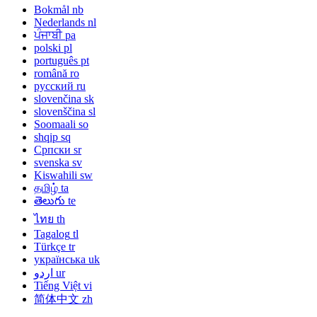
Bokmål
nb
Nederlands
nl
ਪੰਜਾਬੀ
pa
polski
pl
português
pt
română
ro
русский
ru
slovenčina
sk
slovenščina
sl
Soomaali
so
shqip
sq
Српски
sr
svenska
sv
Kiswahili
sw
தமிழ்
ta
తెలుగు
te
ไทย
th
Tagalog
tl
Türkçe
tr
українська
uk
اردو
ur
Tiếng Việt
vi
简体中文
zh