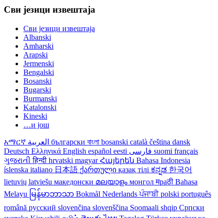
Сви језици извештаја
Сви језици извештаја
Albanski
Amharski
Arapski
Jermenski
Bengalski
Bosanski
Bugarski
Burmanski
Katalonski
Kineski
…и још
አማርኛ
العربية
български
বাংলা
bosanski
català
čeština
dansk
Deutsch
Ελληνικά
English
español
eesti
فارسی
suomi
français
ગુજરાતી
हिन्दी
hrvatski
magyar
Հայերեն
Bahasa Indonesia
íslenska
italiano
日本語
ქართული
қазақ тілі
ಕನ್ನಡ
한국어
lietuvių
latviešu
македонски
മലയാളം
монгол
मраठी
Bahasa
Melayu
မြန်မာဘာသာ
Bokmål
Nederlands
ਪੰਜਾਬੀ
polski
português
română
русский
slovenčina
slovenščina
Soomaali
shqip
Српски