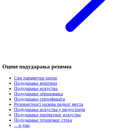
Оцене подударања резимеа
Сви параметри оцене
Подударање вештина
Подударање искуства
Подударање образовања
Подударање сертификата
Релевантност назива радног места
Подударање искуства у индустрији
Подударање пројектног искуства
Подударање техничког стека
…и још