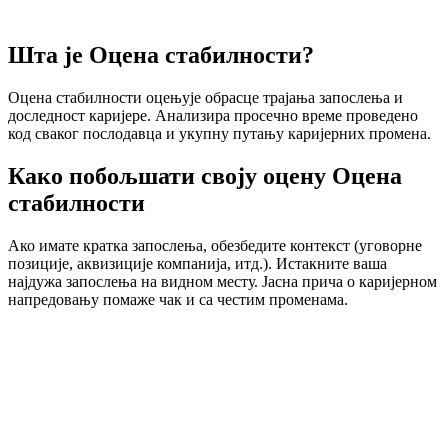
Шта је Оцена стабилности?
Оцена стабилности оцењује обрасце трајања запослења и
доследност каријере. Анализира просечно време проведено
код сваког послодавца и укупну путању каријерних промена.
Како побољшати своју оцену Оцена
стабилности
Ако имате кратка запослења, обезбедите контекст (уговорне
позиције, аквизиције компанија, итд.). Истакните ваша
најдужа запослења на видном месту. Јасна прича о каријерном
напредовању помаже чак и са честим променама.