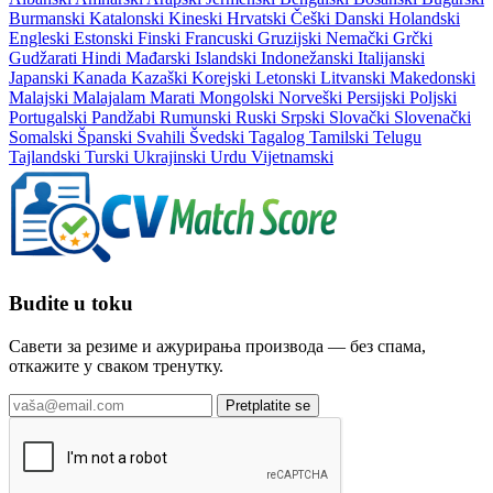
Burmanski
Katalonski
Kineski
Hrvatski
Češki
Danski
Holandski
Engleski
Estonski
Finski
Francuski
Gruzijski
Nemački
Grčki
Gudžarati
Hindi
Mađarski
Islandski
Indonežanski
Italijanski
Japanski
Kanada
Kazaški
Korejski
Letonski
Litvanski
Makedonski
Malajski
Malajalam
Marati
Mongolski
Norveški
Persijski
Poljski
Portugalski
Pandžabi
Rumunski
Ruski
Srpski
Slovački
Slovenački
Somalski
Španski
Svahili
Švedski
Tagalog
Tamilski
Telugu
Tajlandski
Turski
Ukrajinski
Urdu
Vijetnamski
Budite u toku
Савети за резиме и ажурирања производа — без спама,
откажите у сваком тренутку.
Pretplatite se