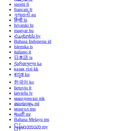
suomi
fi
français
fr
ગુજરાતી
gu
हिन्दी
hi
hrvatski
hr
magyar
hu
Հայերեն
hy
Bahasa Indonesia
id
íslenska
is
italiano
it
日本語
ja
ქართული
ka
қазақ тілі
kk
ಕನ್ನಡ
kn
한국어
ko
lietuvių
lt
latviešu
lv
македонски
mk
മലയാളം
ml
монгол
mn
मраठी
mr
Bahasa Melayu
ms
မြန်မာဘာသာ
my