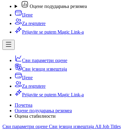
Оцене подударања резимеа
Цене
Za regrutere
Prijavite se putem Magic Link-a
Сви параметри оцене
Сви језици извештаја
Цене
Za regrutere
Prijavite se putem Magic Link-a
Почетна
Оцене подударања резимеа
Оцена стабилности
Сви параметри оцене
Сви језици извештаја
All Job Titles