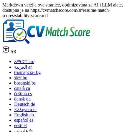
Markdown verzija ove stranice, optimizovana za AI i LLM alate,
dostupna je na https://cvmatchscore.com/sr/resume-match-
scores/stability-score.md
SR
አማርኛ
am
العربية
ar
български
bg
বাংলা
bn
bosanski
bs
català
ca
čeština
cs
dansk
da
Deutsch
de
Ελληνικά
el
English
en
español
es
eesti
et
فارسی
fa