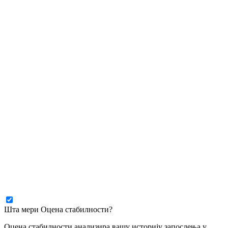
Шта мери Оцена стабилности?
Оцена стабилности анализира вашу историју запослења у